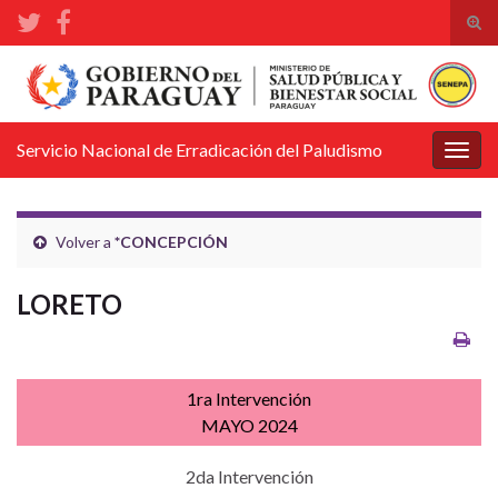
Alte
el
Search for:
form
de
bús
Servicio Nacional de Erradicación del Paludismo
Alter
la
nave
Volver a
*CONCEPCIÓN
LORETO
1ra Intervención
MAYO 2024
2da Intervención