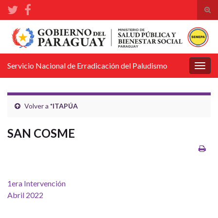
Alte
el
Search for:
form
de
bús
Servicio Nacional de Erradicación del Paludismo
Alter
la
nave
Volver a
*ITAPÚA
SAN COSME
1era Intervención
Abril 2022