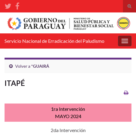
Alte
el
Search for:
form
de
bús
Servicio Nacional de Erradicación del Paludismo
Alter
la
nave
Volver a
*GUAIRÁ
ITAPÉ
1ra Intervención
MAYO 2024
2da Intervención