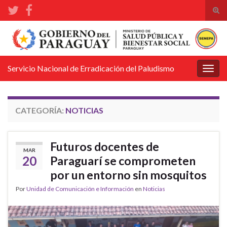
Alte
el
Search for:
form
de
bús
Servicio Nacional de Erradicación del Paludismo
Alter
la
nave
CATEGORÍA:
NOTICIAS
Futuros docentes de
MAR
20
Paraguarí se comprometen
por un entorno sin mosquitos
Por
Unidad de Comunicación e Información
en
Noticias