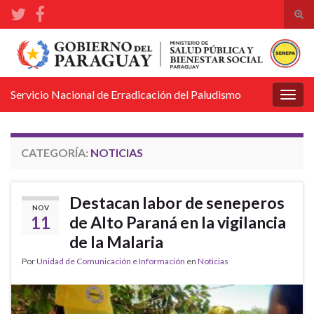
Alte
el
Search for:
form
de
bús
Servicio Nacional de Erradicación del Paludismo
Alter
la
nave
CATEGORÍA:
NOTICIAS
Destacan labor de seneperos
NOV
11
de Alto Paraná en la vigilancia
de la Malaria
Por
Unidad de Comunicación e Información
en
Noticias