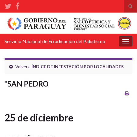
Alte
el
Search for:
form
de
bús
Servicio Nacional de Erradicación del Paludismo
Alter
la
nave
Volver a
ÍNDICE DE INFESTACIÓN POR LOCALIDADES
*SAN PEDRO
25 de diciembre