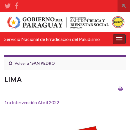
Alte
el
Search for:
form
de
bús
Servicio Nacional de Erradicación del Paludismo
Alter
la
nave
Volver a
*SAN PEDRO
LIMA
1ra Intervención Abril 2022