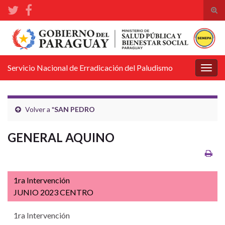
Alte
el
Search for:
form
de
bús
Servicio Nacional de Erradicación del Paludismo
Alter
la
nave
Volver a
*SAN PEDRO
GENERAL AQUINO
1ra Intervención
JUNIO 2023 CENTRO
1ra Intervención